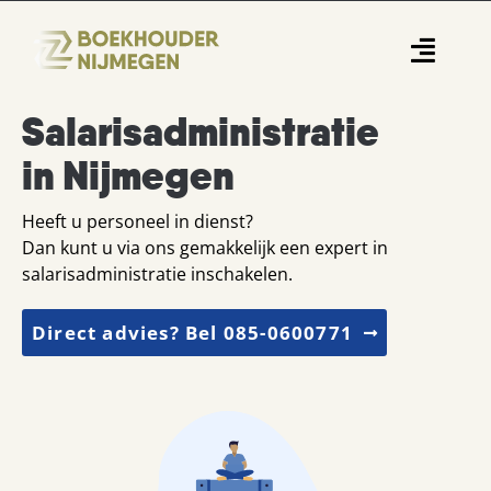
Ga
naar
Toggle
inhoud
Naviga
Salarisadministratie
Home
in Nijmegen
Accountantskantoor
Financieel adviseur
Heeft u personeel in dienst?
Dan kunt u via ons gemakkelijk een expert in
Overige diensten
salarisadministratie inschakelen.
Werkgebieden
Direct advies? Bel 085-0600771
Branches
Contact